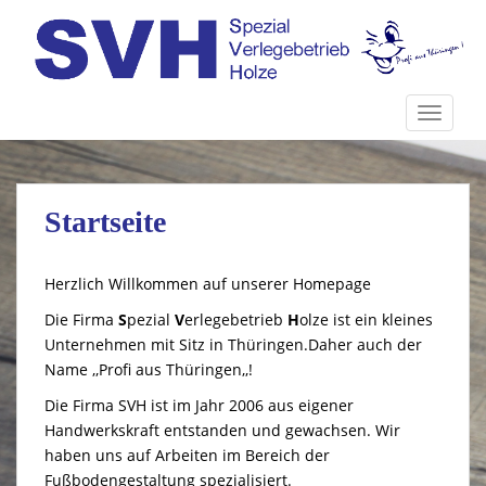
S
k
i
p
t
TOGGLE
o
m
a
i
Startseite
n
c
Herzlich Willkommen auf unserer Homepage
o
n
Die Firma
S
pezial
V
erlegebetrieb
H
olze ist ein kleines
t
Unternehmen mit Sitz in Thüringen.Daher auch der
e
Name ,,Profi aus Thüringen,,!
n
Die Firma SVH ist im Jahr 2006 aus eigener
t
Handwerkskraft entstanden und gewachsen. Wir
haben uns auf Arbeiten im Bereich der
Fußbodengestaltung spezialisiert.